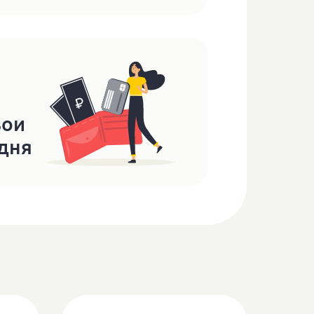
вои
одня