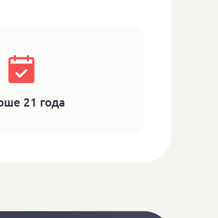
арше
21 года