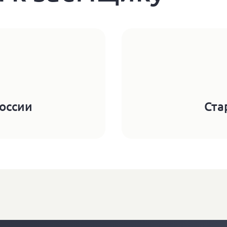
оссии
Ст