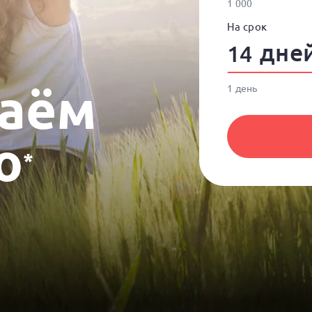
1 000
На срок
дне
заём
1 день
о