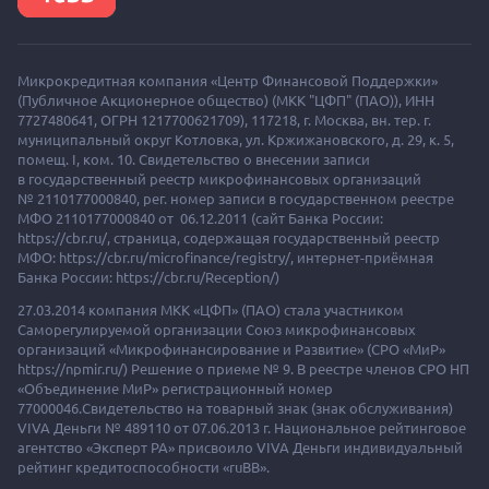
Микрокредитная компания «Центр Финансовой Поддержки»
(Публичное Акционерное общество) (МКК "ЦФП" (ПАО)),
ИНН
7727480641, ОГРН 1217700621709), 117218, г. Москва, вн. тер. г.
муниципальный округ Котловка, ул. Кржижановского, д. 29, к. 5,
помещ. I, ком. 10. Свидетельство о внесении записи
в государственный реестр микрофинансовых организаций
№ 2110177000840, рег. номер записи в государственном реестре
МФО 2110177000840 от 06.12.2011 (сайт Банка России:
https://cbr.ru/, страница, содержащая государственный реестр
МФО: https://cbr.ru/microfinance/registry/, интернет-приёмная
Банка России: https://cbr.ru/Reception/)
27.03.2014 компания МКК «ЦФП» (ПАО) стала участником
Саморегулируемой организации Союз микрофинансовых
организаций «Микрофинансирование и Развитие» (СРО «МиР»
https://npmir.ru/) Решение о приеме № 9. В реестре членов СРО НП
«Объединение МиР» регистрационный номер
77000046.Свидетельство на товарный знак (знак обслуживания)
VIVA Деньги № 489110 от 07.06.2013 г. Национальное рейтинговое
агентство «Эксперт РА» присвоило VIVA Деньги индивидуальный
рейтинг кредитоспособности «ruBB».